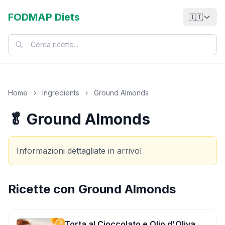
FODMAP Diets
🇮🇹
Home
›
Ingredients
›
Ground Almonds
🥬 Ground Almonds
Informazioni dettagliate in arrivo!
Ricette con
Ground Almonds
Torta al Cioccolato e Olio d'Oliva