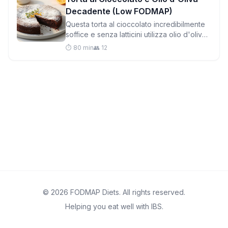
Decadente (Low FODMAP)
Questa torta al cioccolato incredibilmente
soffice e senza latticini utilizza olio d'oliva
per la ricchezza e mandorle macinate per
⏱️ 80 min
👥 12
una consistenza morbida che si scioglie in
bocca.
© 2026 FODMAP Diets. All rights reserved.
Helping you eat well with IBS.