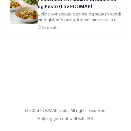
og Pesto (Lav FODMAP)
Livlige ovnsbakte paprika og squash vendt
med glutenfri pasta, kremet mozzarella og
hjemmelaget basilikum-pinjekjerne-pesto
⏱️ 55 min
👥 4
for en tilfredsstillende hverdagsmiddag.
© 2026 FODMAP Diets. All rights reserved.
Helping you eat well with IBS.