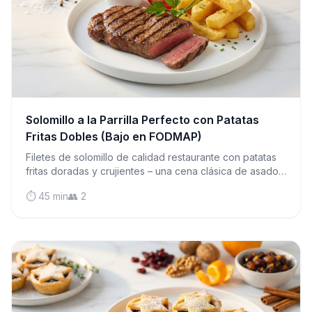
Solomillo a la Parrilla Perfecto con Patatas
Fritas Dobles (Bajo en FODMAP)
Filetes de solomillo de calidad restaurante con patatas
fritas doradas y crujientes – una cena clásica de asador
británico completamente amigable con el intestino y
⏱️ 45 min
👥 2
segura para el SII.