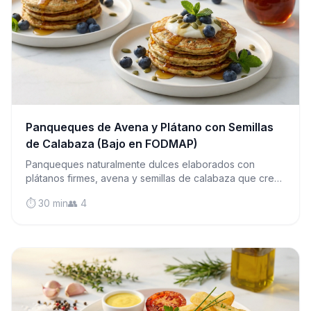
Panqueques de Avena y Plátano con Semillas
de Calabaza (Bajo en FODMAP)
Panqueques naturalmente dulces elaborados con
plátanos firmes, avena y semillas de calabaza que crean
un desayuno amigable con el intestino, nutritivo y
⏱️ 30 min
👥 4
delicioso.